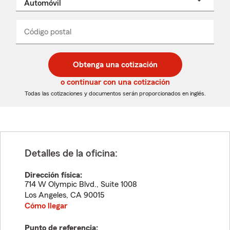
un
nombre
de
producto
del
Código postal
Ingresa
Ingresa
_____
menú
un
un
desplegable
código
código
postal
postal
Obtenga una cotización
de
de
5
5
o continuar con una cotización
dígitos
dígitos
Todas las cotizaciones y documentos serán proporcionados en inglés.
Detalles de la oficina:
Dirección física:
714 W Olympic Blvd., Suite 1008
Los Angeles
,
CA
90015
Cómo llegar
Punto de referencia: