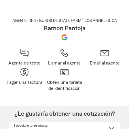
®
AGENTE DE SEGUROS DE STATE FARM
,
LOS ANGELES
, CA
Ramon Pantoja
Agente de texto
Llamar al agente
Email al agente
Pagar una factura
Obtén una tarjeta
de identificación
¿Le gustaría obtener una cotización?
Seleccione un producto
Seleccione