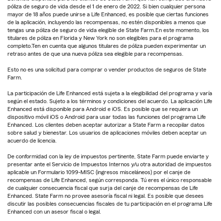
póliza de seguro de vida desde el 1 de enero de 2022. Si bien cualquier persona
mayor de 18 años puede unirse a Life Enhanced, es posible que ciertas funciones
de la aplicación, incluyendo las recompensas, no estén disponibles a menos que
tengas una póliza de seguro de vida elegible de State Farm.En este momento, los
titulares de póliza en Florida y New York no son elegibles para el programa
completo.Ten en cuenta que algunos titulares de póliza pueden experimentar un
retraso antes de que una nueva póliza sea elegible para recompensas.
Esto no es una solicitud para comprar o vender productos de seguros de State
Farm.
La participación de Life Enhanced está sujeta a la elegibilidad del programa y varía
según el estado. Sujeto a los términos y condiciones del acuerdo. La aplicación Life
Enhanced está disponible para Android e iOS. Es posible que se requiera un
dispositivo móvil iOS o Android para usar todas las funciones del programa Life
Enhanced. Los clientes deben aceptar autorizar a State Farm a recopilar datos
sobre salud y bienestar. Los usuarios de aplicaciones móviles deben aceptar un
acuerdo de licencia.
De conformidad con la ley de impuestos pertinente, State Farm puede enviarte y
presentar ante el Servicio de Impuestos Internos y/u otra autoridad de impuestos
aplicable un Formulario 1099-MISC (ingresos misceláneos) por el canje de
recompensas de Life Enhanced, según corresponda. Tú eres el único responsable
de cualquier consecuencia fiscal que surja del canje de recompensas de Life
Enhanced. State Farm no provee asesoría fiscal ni legal. Es posible que desees
discutir las posibles consecuencias fiscales de tu participación en el programa Life
Enhanced con un asesor fiscal o legal.