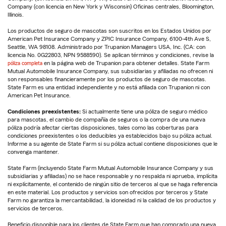
Company (con licencia en New York y Wisconsin) Oficinas centrales, Bloomington,
Illinois.
Los productos de seguro de mascotas son suscritos en los Estados Unidos por
American Pet Insurance Company y ZPIC Insurance Company, 6100-4th Ave S,
Seattle, WA 98108. Administrado por Trupanion Managers USA, Inc. (CA: con
licencia No. 0G22803, NPN 9588590). Se aplican términos y condiciones, revise la
póliza completa
en la página web de Trupanion para obtener detalles. State Farm
Mutual Automobile Insurance Company, sus subsidiarias y afiliadas no ofrecen ni
son responsables financieramente por los productos de seguro de mascotas.
State Farm es una entidad independiente y no está afiliada con Trupanion ni con
American Pet Insurance.
Condiciones preexistentes:
Si actualmente tiene una póliza de seguro médico
para mascotas, el cambio de compañía de seguros o la compra de una nueva
póliza podría afectar ciertas disposiciones, tales como las coberturas para
condiciones preexistentes o los deducibles ya establecidos bajo su póliza actual.
Informe a su agente de State Farm si su póliza actual contiene disposiciones que le
convenga mantener.
State Farm (incluyendo State Farm Mutual Automobile Insurance Company y sus
subsidiarias y afiliadas) no se hace responsable y no respalda ni aprueba, implícita
ni explícitamente, el contenido de ningún sitio de terceros al que se haga referencia
en este material. Los productos y servicios son ofrecidos por terceros y State
Farm no garantiza la mercantabilidad, la idoneidad ni la calidad de los productos y
servicios de terceros.
Beneficio disponible para los clientes de State Farm que han comprado una nueva