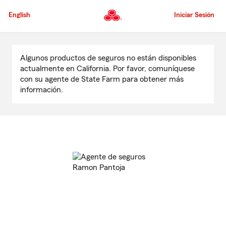
Pasar
al
English
Iniciar Sesión
contenido
principal
Comienzo
del
Algunos productos de seguros no están disponibles
contenido
actualmente en California. Por favor, comuníquese
principal
con su agente de State Farm para obtener más
información.